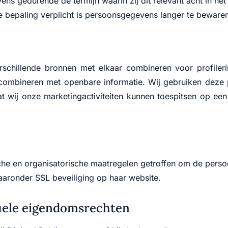
s gedurende de termijn waarin zij dit relevant acht in het 
e bepaling verplicht is persoonsgegevens langer te beware
schillende bronnen met elkaar combineren voor profiler
combineren met openbare informatie. Wij gebruiken deze pr
at wij onze marketingactiviteiten kunnen toespitsen op een
sche en organisatorische maatregelen getroffen om de pers
aaronder SSL beveiliging op haar website.
tuele eigendomsrechten