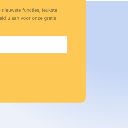
e nieuwste functies, leukste
eld u aan voor onze gratis