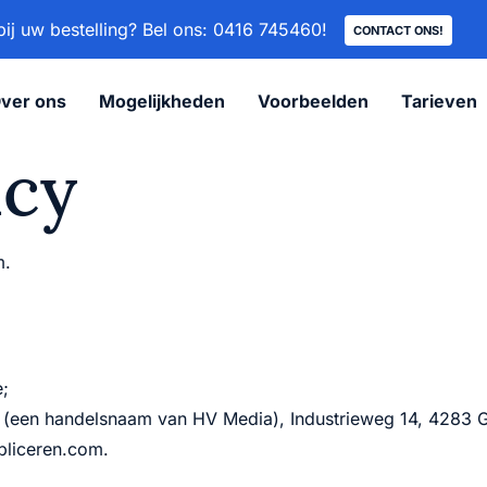
ij uw bestelling? Bel ons: 0416 745460!
CONTACT ONS!
ver ons
Mogelijkheden
Voorbeelden
Tarieven
icy
m.
e;
om (een handelsnaam van HV Media), Industrieweg 14, 4283
bliceren.com.