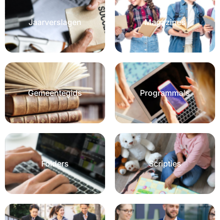
Jaarverslagen
Magazines
Gemeentegids
Programma's
Folders
Scripties