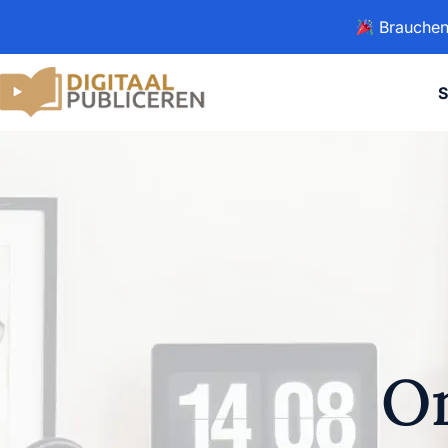
Brauchen 
S
On